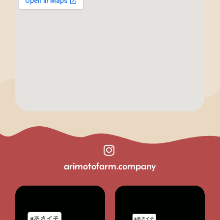
arimotofarm.company