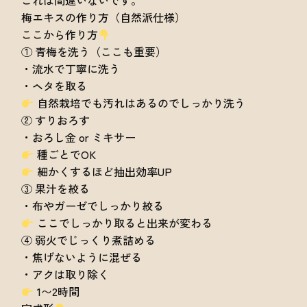
これは間違いないです。
梅エキスの作り方（自然派仕様）
ここから作り方
① 青梅を洗う（ここも重要）
・流水で丁寧に洗う
・ヘタを取る
自然栽培でも汚れはあるのでしっかり洗う
② すりおろす
・おろし金 or ミキサー
種ごとでOK
細かくするほど抽出効率UP
③ 果汁を絞る
・布やガーゼでしっかり絞る
ここでしっかり取ると出来が変わる
④ 弱火でじっくり煮詰める
・焦げないように混ぜる
・アクは取り除く
1〜2時間