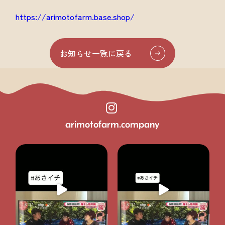
https://arimotofarm.base.shop/
お知らせ一覧に戻る
arimotofarm.company