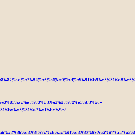
e8%87%aa%e7%84%b6%e6%a0%bd%e5%9f%b9%e3%81%a8%e6%
%e3%83%ac%e3%83%b3%e3%83%80%e3%83%bc-
81%be%e3%81%a7%ef%bd%9c/
e6%a2%85%e3%81%8c%e5%ae%9f%e3%82%89%e3%81%aa%e3%